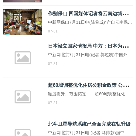
头国际会展中心开幕，现场汇聚百余家参展
作
别保山 四国媒体记者将云南边城发展智慧记于笔尖、留在心间
机构、5000余件艺术精品及300余位名家力
作。
中新网保山7月31日电(陆希成)“产自云南保山
的世界级精品咖啡叫什么？”答案几乎脱口而
07-31
出——“保山小粒咖啡”。7月31日，参加“世界
日
本设立国家情报局 中方：日本为政者应汲取历史教训，慎重行事
同框 幸会保山·2026海外媒体记者保山行”的
19名来自缅甸、越南、老挝、孟加拉国的
中新网北京7月31日电(记者 郭超凯)中国外交
部发言人毛宁7月31日主持例行记者会。
07-31
超
60城调整优化住房公积金政策 公积金更实惠好用
额度提升、范围拓宽……超60城调整优化住
房公积金政策 公积金更实惠好用(大国小家)
07-31
北斗卫星导航系统已全面完成在轨升级
中新网北京7月31日电 (记者 马帅莎)据中国