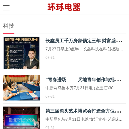
科技
长
鑫员工千万身家锁定三年 财富盛宴背后的“金手铐”
7月27日早上9点半，长鑫科技在科创板敲钟
开盘。发行价为8.66元，开盘价直接跳涨至
07-31
49.50元，涨幅达471.59%。半个交易日后，
这支股票成为A股历史上第一只单日成交额突
“
青春进场”——兵地青年创作与批评共生对话活动在乌鲁木齐启幕
破1000亿元的个股
中新网乌鲁木齐7月31日电 (史玉江)30
日，“青春进场”——兵地青年创作与批评共生
07-31
对话活动在乌鲁木齐启幕。全国知名作家、
第
三届包头艺术博览会打造全方位的“艺术+”融合
评论家和兵地作家、编辑、基层作家代表同
场研讨、互鉴共生，旨在挖掘边疆文学独特
中新网包头7月31日电以“文汇古今·艺启未
价值，讲好
来”为主题的第三届包头艺术博览会30日在包
07-31