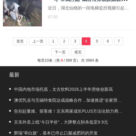
近日，湖北仙桃的一段电梯监控视频引起了
广泛关注。视频中，一名男童用身体挡住电
07-30
梯门等待母亲，此举让电梯内的另一名年轻
女子感到不满。女子催促道：“你快点，我要
走了
首页
上一页
1
2
3
4
5
6
7
下一页
尾页
每页10条（第
4
/ 399 页） 共 3984 条
最新
中国内地市场托底，太古饮料2026上半年营收创新高
澳优乳业与无锡特食院达成战略合作，加速推进“全家营
养”战略
告别起量难、留客难！京东商家成长PLUS方法论助力商家
跑出确定性增长路径
京东外卖上线“今日半价”，大牌整点秒杀低至9.9元
辉瑞“举白旗”，基本已停止口服减肥药的开发