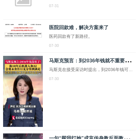
卫星导航系统管理办公室31日消息，北斗卫
07-31
星导航系统已全面完成在轨升级。
医院回款难，解决方案来了
医药回款有了新路径。
07-30
马
斯克预言：到2036年钱就不重要了 AI与机器人改变未来
马斯克在接受采访时提出，到2036年钱可能
变得不重要了。他认为，随着人工智能和机
07-30
器人的广泛应用，未来各类物资将极其充
足。他解释说，如果机器人和人工智能提供
的商品和服务超过了任何人可能消费的量，
那么钱就失去了意义
一
句“帮我打她”成言传身教反面教材 电梯内暴力示范引热议