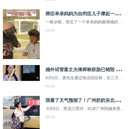
镇银行吸收合并及注册资本变更等重大经营
癌
症单亲妈妈为自闭症儿子撑起一个家 母爱的力量
事项。其中，朱娟被聘为副行长，刘煜被任
命为首席信息官。朱娟是一名“80后”，拥有本
一根冰棍，照见了一个单亲妈妈最艰难的日
科学历和硕士学位，是一位经济师
子。河南濮阳的崔女士带着10岁的自闭症儿
08-06
子生活，孩子的心智状态还不如两岁小孩，
而她在2022年查出三阴性乳腺癌。更难的
是，在她最需要人搭把手的时候，丈夫选择
了离婚。现在，这个家只靠她一个人撑着
婚
外试管案丈夫律师称胚胎已销毁 男方独家回应
8月5日，唐先生通过电话回应称，在三方律
师的见证下，他已经向医院申请销毁了胚
08-06
胎，并表示不再对其他问题作出回应。朱女
我
看了天气预报了！广州奶奶东北旅游穿羽绒服配凉鞋
士当时并不在场，得知情况后她表示如果属
实，希望次日带着记者去医院核实
8月6日，黑龙江黑河，81岁广州阿姨来黑河
旅游，羽绒服搭配凉鞋，阿姨：“来的时候看
08-06
了天气预报，我怕冷。”迷惑穿搭让网友直呼