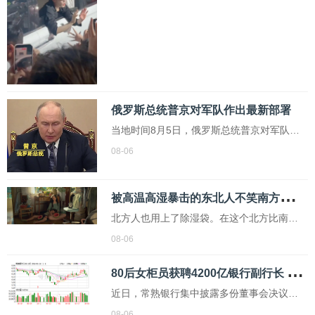
场粉丝打招呼，疑似存在交通安全隐患，引
发关注。网络视频截图网传一张“永康市公安
局回应截图”显示，有网友向当地警方反映
称：...
俄罗斯总统普京对军队作出最新部署
当地时间8月5日，俄罗斯总统普京对军队作
出最新部署，其中包括成立新的无人系统部
08-06
队，以及对军队后勤实施集中统一管理。...
被
高温高湿暴击的东北人不笑南方人了 北方也用上除湿袋
北方人也用上了除湿袋。在这个北方比南方
还湿热的夏天，“辽宁人去广东避暑”不再是一
08-06
句玩笑
8
0后女柜员获聘4200亿银行副行长 从柜员到高管的励志之路
近日，常熟银行集中披露多份董事会决议公
告，涉及核心管理层聘任、泰州高港兴福村
08-06