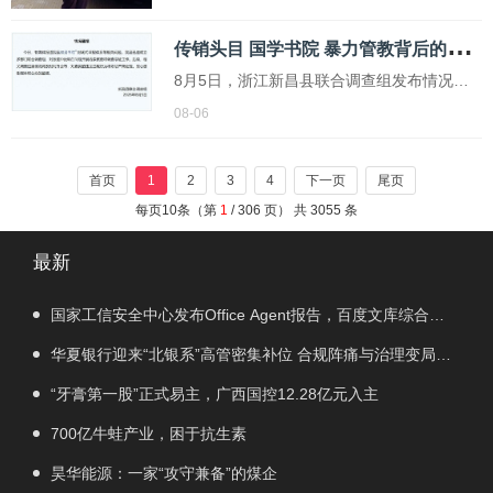
可爱。...
传
销头目 国学书院 暴力管教背后的真相
8月5日，浙江新昌县联合调查组发布情况通
报，针对媒体报道的如是书院封闭式课程体
08-06
系等相关问题，该县迅速成立多部门联合调
查组，对报道中反映的问题开展线索核查和
首页
1
2
3
4
下一页
尾页
调查取证工作
每页10条（第
1
/ 306 页） 共 3055 条
最新
国家工信安全中心发布Office Agent报告，百度文库综合排
名第一
华夏银行迎来“北银系”高管密集补位 合规阵痛与治理变局交
织
“牙膏第一股”正式易主，广西国控12.28亿元入主
700亿牛蛙产业，困于抗生素
昊华能源：一家“攻守兼备”的煤企