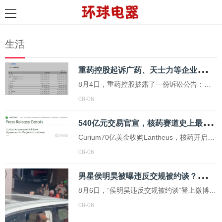
生活
重
药控股起诉广药、天士力等企业，追讨12亿账款
8月4日，重药控股披露了一份诉讼公告：过
去12个月，公司及控股子公司新增诉讼、仲
08-06
裁共442件，涉及金额12.89亿元。
5
40亿元交易官宣，核药赛道史上最大并购诞生
Curium70亿美金收购Lantheus，核药开启全
链条竞争。
08-06
男
星侯明昊被曝违反交规被约谈？乘车期间将身体探出车辆与粉丝打招呼，当地交警回应
8月6日，“侯明昊违反交规被约谈”登上微博热
搜。有网友反映，艺人侯明昊在浙江永康拍
08-06
摄结束后乘车离开时，将身体探出车窗与现