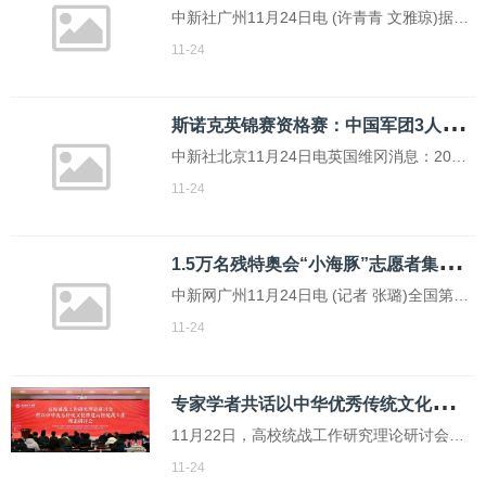
中新社广州11月24日电 (许青青 文雅琼)据黄
埔海关24日消息，今年前10月，东莞-香港国
11-24
际空港中心(下称“空港中心”)进出口货值突破
272亿元人民币，同比增长约90%。
斯
诺克英锦赛资格赛：中国军团3人晋级第三轮
中新社北京11月24日电英国维冈消息：2025
斯诺克英锦赛资格赛23日在英国维冈展开第
11-24
二个比赛日的争夺，多位中国球手登场亮
相，其中，姚朋成、江俊、周金豪顺利闯过
1
.5万名残特奥会“小海豚”志愿者集结完毕
首轮，常冰玉、傅家俊和刘宏宇在第二轮比
中新网广州11月24日电 (记者 张璐)全国第十
赛中获胜。
二届残疾人运动会暨第九届特殊奥林匹克运
11-24
动会(简称“残特奥会”)广东、香港、澳门赛区
24日上午在广州举行火炬传递及志愿服务新
专
家学者共话以中华优秀传统文化推进高校统战工作
闻发布会。
11月22日，高校统战工作研究理论研讨会暨
以中华优秀传统文化推进高校统战工作理论
11-24