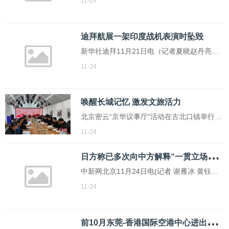
11-24
越官方表示，技术团队已启动应急响应机
制，正全力排查并修复问题。此次异常由系
迪拜航展一架印度战机表演时坠毁
统短暂故障引起，具体原因仍在调查中
新华社迪拜11月21日电（记者夏晓赵丹亮）
阿联酋国防部21日发表声明说，一架印度战
11-24
机当天在阿联酋举行的迪拜航展进行飞行表
演时坠毁，飞行员已确认遇难。声明说，坠
唤醒长城记忆 激发文旅活力
毁战机是印度斯坦航空有限公司生产的“光辉”
北京密云“京华议事厅”活动在古北口镇举行。
(《中国新闻》报 任德辉 摄) “七郎坟、令公
11-24
庙，琉璃影壁靠大道，一步三眼井，两步三
日
方称已多次向中方解释“一贯立场” 外交部回应
座庙……”
中新网北京11月24日电(记者 谢雁冰 黄钰钦)
中国外交部发言人毛宁24日主持例行记者
11-24
会。
前
10月东莞-香港国际空港中心进出口货值逾272亿元