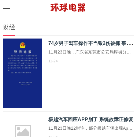
财经
7
4岁男子驾车操作不当致2伤被抓 事故现场控制及时
11月23日晚，广东省东莞市公安局厚街分局
通报了一起交通事故。当天19时许，在东莞
11-24
市厚街镇康乐南路与珊美大道交叉口，一名
74岁的男性驾驶员方某因操作不当，导致其
驾驶的小型汽车刮碰了路边停放的几辆小车
和电动自行车，事故造成两人受伤
极越汽车回应APP崩了 系统故障正修复
11月23日晚22时许，部分极越车辆出现App
显示离线和远程控制功能不可用的情况。极