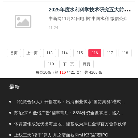
研讨会在辽宁沈阳举行。
2
025年度水利科学技术研究五大前沿热点词发布
中新网11月24日电 据“中国水利”微信公众号
消息，11月21—22日，全国科学技术名词审
11-24
定委员会2025年度工作会议暨学术年会在京
举办，会议期间发布了涵盖11个学科领域的
68条2025年度科学技术研究前沿热点词，其
首页
上一页
113
114
115
116
117
118
中“国家
119
下一页
尾页
每页10条（第
116
/ 421 页） 共 4208 条
最新
《伦敦合伙人》开播在即：出海创业试水“国货集群”模式，
带动入境消费反向种草
苏泊尔“AI低俗广告”翻车背后：83%外资全盘掌控，陷入流
量内卷、质量频发的负循环
体育营销成光伏出海重地，隆基成为拜仁全球官方合作伙伴
上线三天“榨干”算力 月之暗面被Kimi K3“逼”着IPO