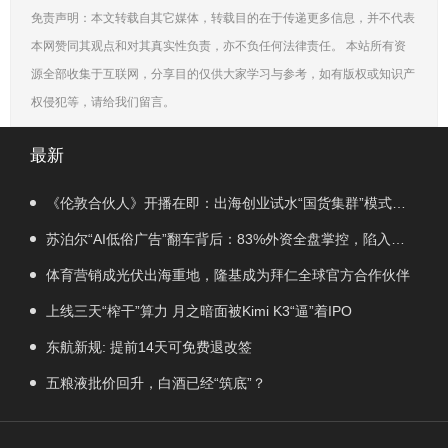
免责声明：本文转载自其它媒体，转载目的在于传递更多信息，并不代表
本网赞同其观点和对其真实性负责，亦不负任何法律责任。 本站所有资
源全部收集于互联网，分享目的仅供大家学习与参考，如有版权或知识产
权侵犯等，请给我们留言。
最新
《伦敦合伙人》开播在即：出海创业试水“国货集群”模式，
带动入境消费反向种草
苏泊尔“AI低俗广告”翻车背后：83%外资全盘掌控，陷入流
量内卷、质量频发的负循环
体育营销成光伏出海重地，隆基成为拜仁全球官方合作伙伴
上线三天“榨干”算力 月之暗面被Kimi K3“逼”着IPO
东航新规: 提前14天可免费退改签
五粮液批价回升，白酒已经“筑底”？