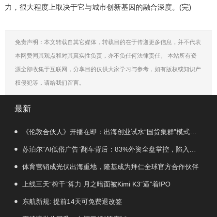
力，很大程度上取决于它与城市创新基因的融合深度。(完)
免责声明：本文转载自其它媒体，转载目的在于传递更多信息，并不代表
本网赞同其观点和对其真实性负责，亦不负任何法律责任。 本站所有资
源全部收集于互联网，分享目的仅供大家学习与参考，如有版权或知识产
权侵犯等，请给我们留言。
最新
《伦敦合伙人》开播在即：出海创业试水“国货集群”模式，
带动入境消费反向种草
苏泊尔“AI低俗广告”翻车背后：83%外资全盘掌控，陷入流
量内卷、质量频发的负循环
体育营销成光伏出海重地，隆基成为拜仁全球官方合作伙伴
上线三天“榨干”算力 月之暗面被Kimi K3“逼”着IPO
东航新规: 提前14天可免费退改签