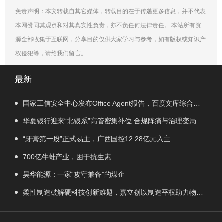
免责声明：本文转载自其它媒体，转载目的在于传递更多信息，并不代表
本网赞同其观点和对其真实性负责，亦不负任何法律责任。 本站所有资
源全部收集于互联网，分享目的仅供大家学习与参考，如有版权或知识产
权侵犯等，请给我们留言。
最新
国家工信安全中心发布Office Agent报告，百度文库综合排
名第一
华夏银行迎来“北银系”高管密集补位 合规阵痛与治理变局交
织
“牙膏第一股”正式易主，广西国控12.28亿元入主
700亿牛蛙产业，困于抗生素
昊华能源：一家“攻守兼备”的煤企
柔性制造破解硬科技创新难题，嘉立创以制造平权助力物理
AI落地