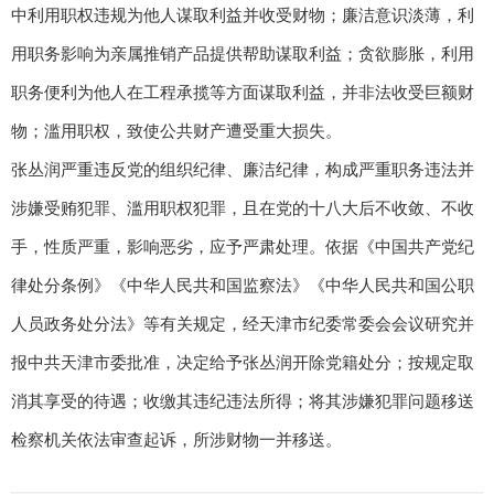
中利用职权违规为他人谋取利益并收受财物；廉洁意识淡薄，利
用职务影响为亲属推销产品提供帮助谋取利益；贪欲膨胀，利用
职务便利为他人在工程承揽等方面谋取利益，并非法收受巨额财
物；滥用职权，致使公共财产遭受重大损失。
张丛润严重违反党的组织纪律、廉洁纪律，构成严重职务违法并
涉嫌受贿犯罪、滥用职权犯罪，且在党的十八大后不收敛、不收
手，性质严重，影响恶劣，应予严肃处理。依据《中国共产党纪
律处分条例》《中华人民共和国监察法》《中华人民共和国公职
人员政务处分法》等有关规定，经天津市纪委常委会会议研究并
报中共天津市委批准，决定给予张丛润开除党籍处分；按规定取
消其享受的待遇；收缴其违纪违法所得；将其涉嫌犯罪问题移送
检察机关依法审查起诉，所涉财物一并移送。