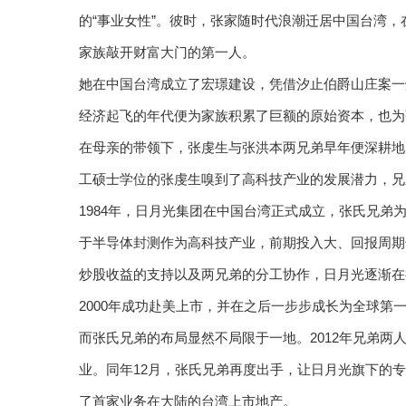
的“事业女性”。彼时，张家随时代浪潮迁居中国台湾
家族敲开财富大门的第一人。
她在中国台湾成立了宏璟建设，凭借汐止伯爵山庄案一
经济起飞的年代便为家族积累了巨额的原始资本，也为
在母亲的带领下，张虔生与张洪本两兄弟早年便深耕地
工硕士学位的张虔生嗅到了高科技产业的发展潜力，兄
1984年，日月光集团在中国台湾正式成立，张氏兄
于半导体封测作为高科技产业，前期投入大、回报周期
炒股收益的支持以及两兄弟的分工协作，日月光逐渐在
2000年成功赴美上市，并在之后一步步成长为全球第
而张氏兄弟的布局显然不局限于一地。2012年兄弟两
业。同年12月，张氏兄弟再度出手，让日月光旗下的
了首家业务在大陆的台湾上市地产。