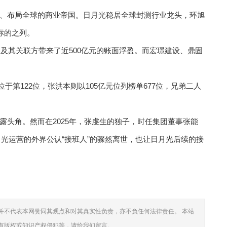
、布局全球的商业帝国。日月光稳居全球封测行业龙头，环旭
标的之列。
弟及其关联方带来了近500亿元的账面浮盈。而宏璟建设、鼎固
位于第122位，张洪本则以105亿元位列榜单677位，兄弟二人
露头角。然而在2025年，张虔生的独子，时任集团董事张能
月光运营的外界公认“接班人”的骤然离世，也让日月光后续的接
并不代表本网赞同其观点和对其真实性负责，亦不负任何法律责任。 本站
有版权或知识产权侵犯等，请给我们留言。