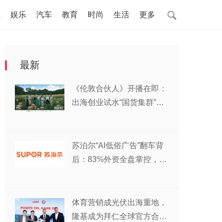
戏
娱乐
汽车
教育
时尚
生活
更多
最新
《伦敦合伙人》开播在即：
出海创业试水“国货集群”模
式，带动入境消费反向种草
苏泊尔“AI低俗广告”翻车背
后：83%外资全盘掌控，陷
入流量内卷、质量频发的负
循环
体育营销成光伏出海重地，
隆基成为拜仁全球官方合作