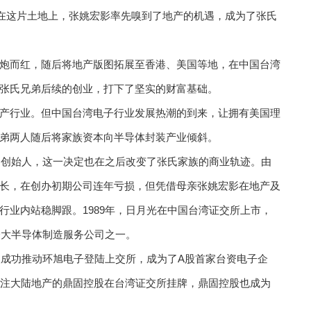
，在这片土地上，张姚宏影率先嗅到了地产的机遇，成为了张氏
炮而红，随后将地产版图拓展至香港、美国等地，在中国台湾
张氏兄弟后续的创业，打下了坚实的财富基础。
产行业。但中国台湾电子行业发展热潮的到来，让拥有美国理
弟两人随后将家族资本向半导体封装产业倾斜。
弟为创始人，这一决定也在之后改变了张氏家族的商业轨迹。由
长，在创办初期公司连年亏损，但凭借母亲张姚宏影在地产及
行业内站稳脚跟。1989年，日月光在中国台湾证交所上市，
一大半导体制造服务公司之一。
人成功推动环旭电子登陆上交所，成为了A股首家台资电子企
专注大陆地产的鼎固控股在台湾证交所挂牌，鼎固控股也成为