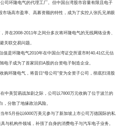
上市公司环隆电气的代理工厂。但中国台湾股市容量有限且电子
股市场高市盈率、高募资额的特性，成为了实控人张氏兄弟眼
并在2008-2011年之间分多次将环隆电气的无线网络业务、
避关联交易问题。
估值是环隆电气2010年在中国台湾证交所退市时40.41亿元估
旭电子成为了首家回归A股的台资电子制造企业。
全资收购环隆电气，将昔日“母公司”变为全资子公司，彻底扫清股
，在中美贸易战加剧之际，公司以7800万元收购了位于波兰的
地的空白，分散了地缘政治风险。
当年5月份以6000万美元参与了新加坡上市公司万德国际的私
精密模具与机构件领域，补强了自身的消费电子与汽车电子业务。