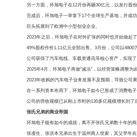
另一方面，环旭电子在12月份再砸30亿元，以发行股
完成后，环旭电子一举拿下17个全球生产基地，并成
巨头拓展到了欧洲中小型创业企业。
2023年之后，环旭电子在对外扩张的同时也开始做起
49%股权作价1.11亿元全部出售。3月份，公司以4
公司获得了汽车电线、车载资通讯等核心资产，实现了
2025年4月，环旭电子再做“减法”，以经营策略调整为
2023年收购的汽车电子业务发展不及预期，导致公司
在一系列资本布局下，环旭电子如今已形成了消费电子
公司的营收规模已从刚上市时的130多亿规模增长到了
张氏兄弟的商业帝国
环旭电子能有如今的成就，离不开张氏兄弟数十年的商
张虔生、张洪本兄弟出生于温州商人世家，其父早年在