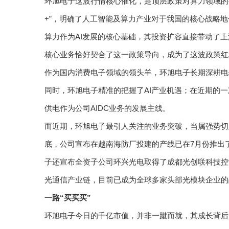
环旭电子这波行情核心催化，是顶层政策对算力领域的
+”，明确了人工智能及算力产业对于我国的核心战略地
算力作为AI发展的核心基础，其投资扩容直接带动了
核心业务恰好契合了这一政策导向，成为了这波政策红
作为国内消费电子领域的领头羊，环旭电子长期深耕电
同时，环旭电子精准的把握了AI产业机遇；在近期的一
供电作为公司AIDC业务的发展主线。
而近期，环旭电子最引人关注的业务突破，当属强势切
底，公司宣布在越南海防厂投建的产线已在7月份推出了
子还宣布全资子公司环兴光电取得了成都光创联科技控
光通信产业链，目前已成为全球多家头部光模块企业的
一路“买买买”
环旭电子今日的千亿市值，并非一蹴而就，其成长背后