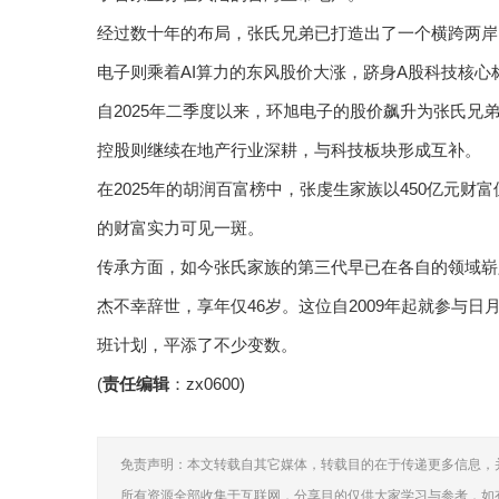
经过数十年的布局，张氏兄弟已打造出了一个横跨两岸
电子则乘着AI算力的东风股价大涨，跻身A股科技核心
自2025年二季度以来，环旭电子的股价飙升为张氏兄
控股则继续在地产行业深耕，与科技板块形成互补。
在2025年的胡润百富榜中，张虔生家族以450亿元财富
的财富实力可见一斑。
传承方面，如今张氏家族的第三代早已在各自的领域崭
杰不幸辞世，享年仅46岁。这位自2009年起就参与日
班计划，平添了不少变数。
(
责任编辑
：zx0600)
免责声明：本文转载自其它媒体，转载目的在于传递更多信息，
所有资源全部收集于互联网，分享目的仅供大家学习与参考，如