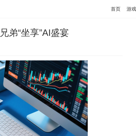
首页
游
弟“坐享”AI盛宴