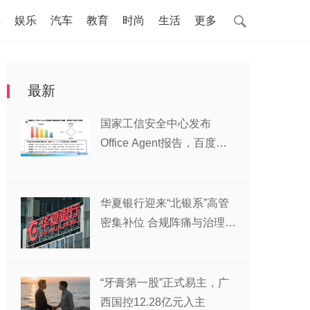
戏
娱乐
汽车
教育
时尚
生活
更多
最新
国家工信安全中心发布
Office Agent报告，百度文
库综合排名第一
华夏银行迎来“北银系”高管
密集补位 合规阵痛与治理变
局交织
“牙膏第一股”正式易主，广
西国控12.28亿元入主